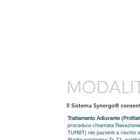
Landing Page
HOME
LA TEC
MODALIT
Il Sistema Synergo® consent
Trattamento Adiuvante (Profilat
procedura chiamata Resezione T
TURBT) nei pazienti a rischio e
Stadio patologico Ta-T1, papilla