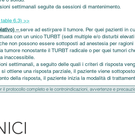
ssioni settimanali seguite da sessioni di mantenimento.
able 6.3) >>
lativo) –
serve ad estirpare il tumore. Per quei pazienti in c
ttuata con un unico TURBT (sedi multiple e/o disturbi elevat
i che non possono essere sottoposti ad anestesia per ragioni
da tumore nonostante il TURBT radicale o per quei tumori che
a inaccessibile.
oni settimanali, a seguito delle quali i criteri di risposta ven
si ottiene una risposta parziale, il paziente viene sottoposto
to della risposta, il paziente inizia la modalità di trattamen
r il protocollo completo e le controindicazioni, avvertenze e precauz
NICI