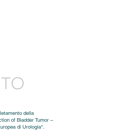
NFORMAZIONI PER PAZIENTI
More
NTO
letamento della
tion of Bladder Tumor –
Europea di Urologia*.