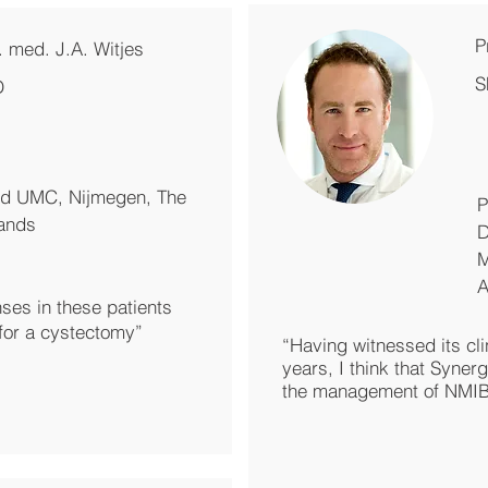
P
r. med. J.A. Witjes
S
D
d UMC, Nijmegen, The
P
ands
D
M
A
ses in these patients
t for a cystectomy”
“Having witnessed its cli
years, I think that Synergo
the management of NMI