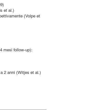
09)
s et al.)
spettivamente (Volpe et
24 mesi
follow-up
):
 2 anni (Witjes et al.)