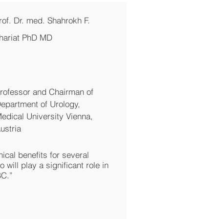
rof. Dr. med. Shahrokh F.
hariat PhD MD
rofessor and Chairman of
epartment of Urology,
edical University Vienna,
ustria
nical benefits for several
 will play a significant role in
BC.”