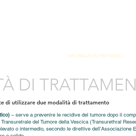
NOLOGIA
PUBBLICAZIONI
INFORMAZIONI PER MEDICI
I
À DI TRATTAME
e di utilizzare due modalità di trattamento
tico)
– serve a prevenire le recidive del tumore dopo il comp
ransuretrale del Tumore della Vescica (Transurethral Resec
levato o intermedio, secondo le direttive dell’Associazione 
re o solido.