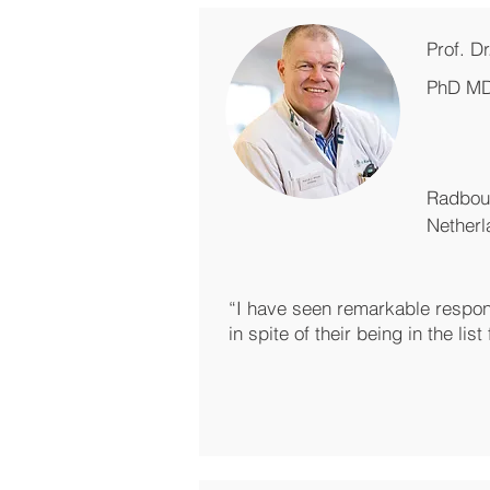
Prof. D
PhD M
Radbou
Netherl
“I have seen remarkable respon
in spite of their being in the lis