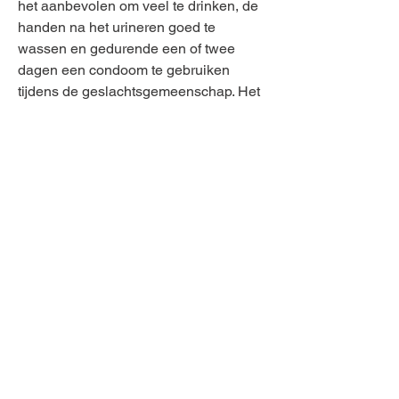
het aanbevolen om veel te drinken, de
handen na het urineren goed te
wassen en gedurende een of twee
dagen een condoom te gebruiken
tijdens de geslachtsgemeenschap. Het
medisch team zal u de volledige
instructies geven.
Synergo
patiëntenbrochure
Vrijtekeningsbeding
De informatie op deze website is niet bedoeld
om een volledige beschrijving van uw conditie
weer te geven en moet slechts gezien worden
als een aanvulling op de informatie die u van uw
arts ontvangen heeft. De informatie op deze
website vervangt het deskundige advies van de
behandelende arts niet. Ze is bedoeld om de
patiënten te informeren en de dialoog tussen