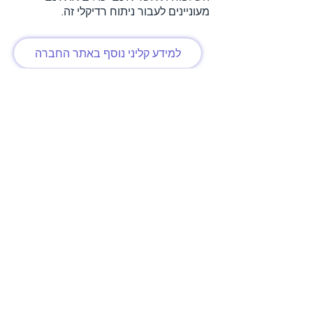
מעוניינים לעבור ניתוח רדיקלי זה.
למידע קליני נוסף באתר החברה
צור קשר עם צוות סינרגו
להורדת רשימת מאמרי סינרגו
Safe and simple procedure
|
Performed on
an out-patient basis
|
Deep drug
penetration into malignant bladder tissue
מל מפעלות רפואיים בע"מ